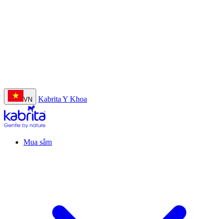
Nhập khẩu nguyên lon từ Hà Lan
Kabrita Y Khoa
VN
Mua sắm