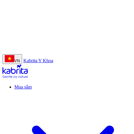
Nhập khẩu nguyên lon từ Hà Lan
Kabrita Y Khoa
VN
Mua sắm