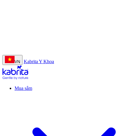
Nhập khẩu nguyên lon từ Hà Lan
Kabrita Y Khoa
VN
Mua sắm