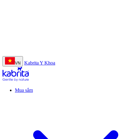
Nhập khẩu nguyên lon từ Hà Lan
Kabrita Y Khoa
VN
Mua sắm